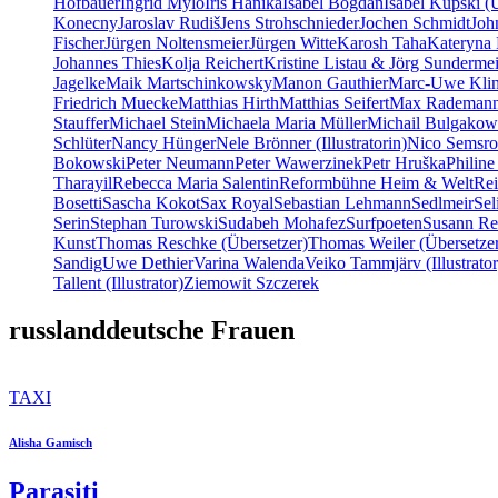
Hofbauer
Ingrid Mylo
Iris Hanika
Isabel Bogdan
Isabel Kupski (
Konecny
Jaroslav Rudiš
Jens Strohschnieder
Jochen Schmidt
Joh
Fischer
Jürgen Noltensmeier
Jürgen Witte
Karosh Taha
Kateryna 
Johannes Thies
Kolja Reichert
Kristine Listau & Jörg Sundermei
Jagelke
Maik Martschinkowsky
Manon Gauthier
Marc-Uwe Kli
Friedrich Muecke
Matthias Hirth
Matthias Seifert
Max Rademan
Stauffer
Michael Stein
Michaela Maria Müller
Michail Bulgakow
Schlüter
Nancy Hünger
Nele Brönner (Illustratorin)
Nico Semsro
Bokowski
Peter Neumann
Peter Wawerzinek
Petr Hruška
Philine
Tharayil
Rebecca Maria Salentin
Reformbühne Heim & Welt
Re
Bosetti
Sascha Kokot
Sax Royal
Sebastian Lehmann
Sedlmeir
Se
Serin
Stephan Turowski
Sudabeh Mohafez
Surfpoeten
Susann Re
Kunst
Thomas Reschke (Übersetzer)
Thomas Weiler (Übersetze
Sandig
Uwe Dethier
Varina Walenda
Veiko Tammjärv (Illustrator
Tallent (Illustrator)
Ziemowit Szczerek
russlanddeutsche Frauen
TAXI
Alisha Gamisch
Parasiti