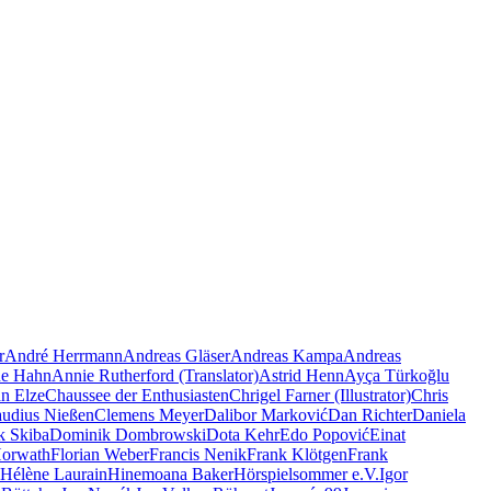
r
André Herrmann
Andreas Gläser
Andreas Kampa
Andreas
e Hahn
Annie Rutherford (Translator)
Astrid Henn
Ayça Türkoğlu
an Elze
Chaussee der Enthusiasten
Chrigel Farner (Illustrator)
Chris
audius Nießen
Clemens Meyer
Dalibor Marković
Dan Richter
Daniela
k Skiba
Dominik Dombrowski
Dota Kehr
Edo Popović
Einat
Horwath
Florian Weber
Francis Nenik
Frank Klötgen
Frank
Hélène Laurain
Hinemoana Baker
Hörspielsommer e.V.
Igor