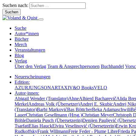
Suchen nach:
Suche
Autor*innen
Bücher
Merch
Veranstaltungen
Blog
Verlag
Über den Verlag
Team & Ansprechpersonen
Buchhandel
Vors
Neuerscheinungen
Edition:
AZUR
JUNG
SONAR
TAXI
V&Q Books
VELO
Autor·innen:
Abigail Wender (Translator)
Ahne
Alhierd Bacharevič
Alida Bre
Merkel
Andreas Volk (Übersetzer)
Andrej E. Skubic
Andrej Niko
(Translator)
Barbi Marković
Bas Böttcher
Beka Adamaschwili
Bé
Lauer
Christian Gesellmann (Hrsg.)
Christian Meyer
Christoph 
Böhle
Daniela Pusch (Übersetzerin)
Denijen Pauljević (Übersetz
Tsarfati
Elias Hauck
Elvira Veselinović (Übersetzerin)
Erwin Krot
Rudkoffsky
Frank Willmann
Freie Feder - Plume Libre
Frieda Pa