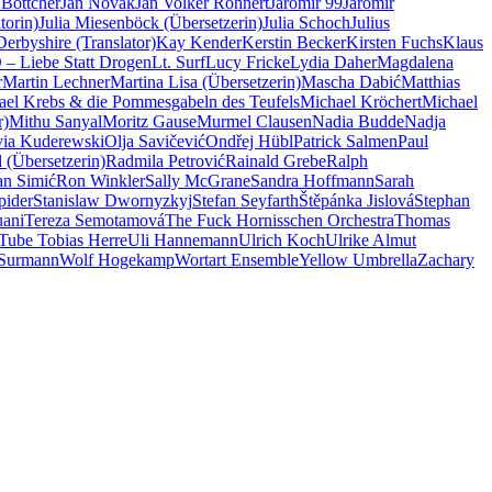
 Böttcher
Jan Novák
Jan Volker Röhnert
Jaromír 99
Jaromir
torin)
Julia Miesenböck (Übersetzerin)
Julia Schoch
Julius
erbyshire (Translator)
Kay Kender
Kerstin Becker
Kirsten Fuchs
Klaus
– Liebe Statt Drogen
Lt. Surf
Lucy Fricke
Lydia Daher
Magdalena
r
Martin Lechner
Martina Lisa (Übersetzerin)
Mascha Dabić
Matthias
ael Krebs & die Pommesgabeln des Teufels
Michael Kröchert
Michael
r)
Mithu Sanyal
Moritz Gause
Murmel Clausen
Nadia Budde
Nadja
via Kuderewski
Olja Savičević
Ondřej Hübl
Patrick Salmen
Paul
 (Übersetzerin)
Radmila Petrović
Rainald Grebe
Ralph
n Simić
Ron Winkler
Sally McGrane
Sandra Hoffmann
Sarah
pider
Stanislaw Dwornyzkyj
Stefan Seyfarth
Štěpánka Jislová
Stephan
uani
Tereza Semotamová
The Fuck Hornisschen Orchestra
Thomas
Tube Tobias Herre
Uli Hannemann
Ulrich Koch
Ulrike Almut
 Surmann
Wolf Hogekamp
Wortart Ensemble
Yellow Umbrella
Zachary