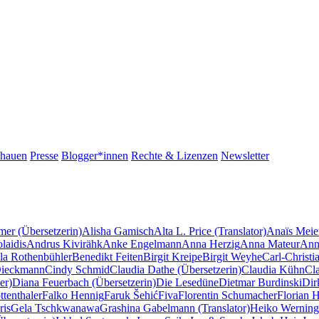
chauen
Presse
Blogger*innen
Rechte & Lizenzen
Newsletter
mer (Übersetzerin)
Alisha Gamisch
Alta L. Price (Translator)
Anaïs Meie
laidis
Andrus Kivirähk
Anke Engelmann
Anna Herzig
Anna Mateur
Ann
la Rothenbühler
Benedikt Feiten
Birgit Kreipe
Birgit Weyhe
Carl-Christi
Dieckmann
Cindy Schmid
Claudia Dathe (Übersetzerin)
Claudia Kühn
Cl
er)
Diana Feuerbach (Übersetzerin)
Die Lesedüne
Dietmar Burdinski
Dir
tenthaler
Falko Hennig
Faruk Šehić
Fiva
Florentin Schumacher
Florian 
ris
Gela Tschkwanawa
Grashina Gabelmann (Translator)
Heiko Werning