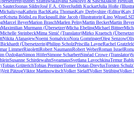
Übersetzerin)
Ishbel Szatrawska
Ivana Sajko
Ivo & Sascha
Jakob Hein
Jan
n Sauter
Joonas Sildre
José F.A. Oliver
Judith Kuckart
Julia Hoße (Illustra
Michalizyna
Kathrin Bach
Katja Thomas
Katy Derbyshire (Editor)
Katy D
er
Kriszta Bódis
Lea Ruckpaul
Lihie Jacob (Illustratorin)
Lino Wirag
LSD 
ng
Marcel Beyer
Marion Brasch
Marlen Pelny
Martin Becker
Martin Beye
n
Maximilian Murmann (Übersetzer)
Micha Ebeling
Michael Bittner
Mich
Michelle Steinbeck
Mima Simić (Translator)
Mirko Kraetsch (Übersetze
tt
Nikita Afanasjew
Noemi Somalvico
Nora Gomringer
Oleg Senzow
Oli
 Bickhardt (Übersetzerin)
Philipp Scholz
Priscilla Layne
Rachel Gratzfeld
imar Limmer
Rigoletti
Robert Naumann
Robert Weber
Roman Israel
Roma
lim Özdoğan
Simon Höfer
Simone Scharbert
Sinéad Crowe (Translator)
S
hlein
Susanne Schirdewahn
Sveamaus
Svetlana Lavochkina
Temur Babl
r)
Tobias Grüterich
Tobias Premper
Tomer Dotan-Dreyfus
Torsten Schulz
)
Veit Pätzug
Viktor Martinowitsch
Volker Sielaff
Volker Strübing
Volker