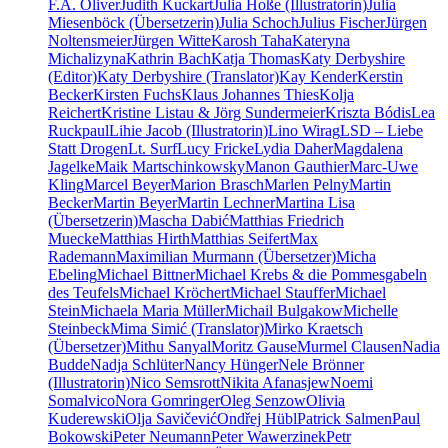
F.A. Oliver
Judith Kuckart
Julia Hoße (Illustratorin)
Julia
Miesenböck (Übersetzerin)
Julia Schoch
Julius Fischer
Jürgen
Noltensmeier
Jürgen Witte
Karosh Taha
Kateryna
Michalizyna
Kathrin Bach
Katja Thomas
Katy Derbyshire
(Editor)
Katy Derbyshire (Translator)
Kay Kender
Kerstin
Becker
Kirsten Fuchs
Klaus Johannes Thies
Kolja
Reichert
Kristine Listau & Jörg Sundermeier
Kriszta Bódis
Lea
Ruckpaul
Lihie Jacob (Illustratorin)
Lino Wirag
LSD – Liebe
Statt Drogen
Lt. Surf
Lucy Fricke
Lydia Daher
Magdalena
Jagelke
Maik Martschinkowsky
Manon Gauthier
Marc-Uwe
Kling
Marcel Beyer
Marion Brasch
Marlen Pelny
Martin
Becker
Martin Beyer
Martin Lechner
Martina Lisa
(Übersetzerin)
Mascha Dabić
Matthias Friedrich
Muecke
Matthias Hirth
Matthias Seifert
Max
Rademann
Maximilian Murmann (Übersetzer)
Micha
Ebeling
Michael Bittner
Michael Krebs & die Pommesgabeln
des Teufels
Michael Kröchert
Michael Stauffer
Michael
Stein
Michaela Maria Müller
Michail Bulgakow
Michelle
Steinbeck
Mima Simić (Translator)
Mirko Kraetsch
(Übersetzer)
Mithu Sanyal
Moritz Gause
Murmel Clausen
Nadia
Budde
Nadja Schlüter
Nancy Hünger
Nele Brönner
(Illustratorin)
Nico Semsrott
Nikita Afanasjew
Noemi
Somalvico
Nora Gomringer
Oleg Senzow
Olivia
Kuderewski
Olja Savičević
Ondřej Hübl
Patrick Salmen
Paul
Bokowski
Peter Neumann
Peter Wawerzinek
Petr