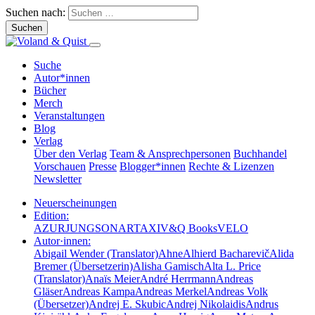
Suchen nach:
Suche
Autor*innen
Bücher
Merch
Veranstaltungen
Blog
Verlag
Über den Verlag
Team & Ansprechpersonen
Buchhandel
Vorschauen
Presse
Blogger*innen
Rechte & Lizenzen
Newsletter
Neuerscheinungen
Edition:
AZUR
JUNG
SONAR
TAXI
V&Q Books
VELO
Autor·innen:
Abigail Wender (Translator)
Ahne
Alhierd Bacharevič
Alida
Bremer (Übersetzerin)
Alisha Gamisch
Alta L. Price
(Translator)
Anaïs Meier
André Herrmann
Andreas
Gläser
Andreas Kampa
Andreas Merkel
Andreas Volk
(Übersetzer)
Andrej E. Skubic
Andrej Nikolaidis
Andrus