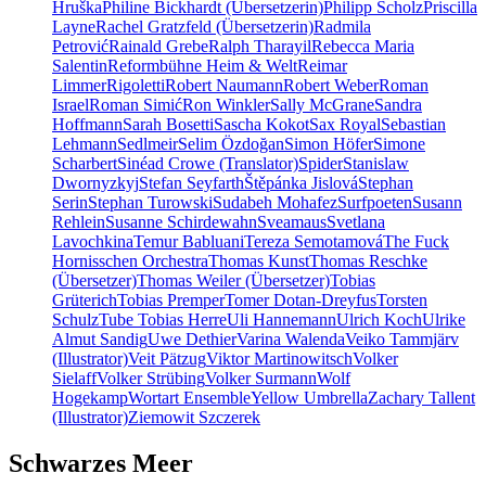
Hruška
Philine Bickhardt (Übersetzerin)
Philipp Scholz
Priscilla
Layne
Rachel Gratzfeld (Übersetzerin)
Radmila
Petrović
Rainald Grebe
Ralph Tharayil
Rebecca Maria
Salentin
Reformbühne Heim & Welt
Reimar
Limmer
Rigoletti
Robert Naumann
Robert Weber
Roman
Israel
Roman Simić
Ron Winkler
Sally McGrane
Sandra
Hoffmann
Sarah Bosetti
Sascha Kokot
Sax Royal
Sebastian
Lehmann
Sedlmeir
Selim Özdoğan
Simon Höfer
Simone
Scharbert
Sinéad Crowe (Translator)
Spider
Stanislaw
Dwornyzkyj
Stefan Seyfarth
Štěpánka Jislová
Stephan
Serin
Stephan Turowski
Sudabeh Mohafez
Surfpoeten
Susann
Rehlein
Susanne Schirdewahn
Sveamaus
Svetlana
Lavochkina
Temur Babluani
Tereza Semotamová
The Fuck
Hornisschen Orchestra
Thomas Kunst
Thomas Reschke
(Übersetzer)
Thomas Weiler (Übersetzer)
Tobias
Grüterich
Tobias Premper
Tomer Dotan-Dreyfus
Torsten
Schulz
Tube Tobias Herre
Uli Hannemann
Ulrich Koch
Ulrike
Almut Sandig
Uwe Dethier
Varina Walenda
Veiko Tammjärv
(Illustrator)
Veit Pätzug
Viktor Martinowitsch
Volker
Sielaff
Volker Strübing
Volker Surmann
Wolf
Hogekamp
Wortart Ensemble
Yellow Umbrella
Zachary Tallent
(Illustrator)
Ziemowit Szczerek
Schwarzes Meer