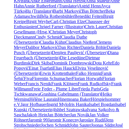
Kivirähk
Anke Engelmann
Anna Herzig
Anna Mateur
Anne
Hahn
Annie Rutherford (Translator)
Astrid Henn
Ayça
Türkoğlu (Translator)
Barbi Marković
Bas Böttcher
Beka
Adamaschwili
Béla Rothenbühler
Benedikt Feiten
Birgit
Kreipe
Birgit Weyhe
Carl-Christian Elze
Chaussee der
Enthusiasten
Chrigel Farner (Illustrator)
Chris Lauer
Christian
Gesellmann (Hrsg.)
Christian Meyer
Christoph
Dieckmann
Cindy Schmid
Claudia Dathe
(Übersetzerin)
Claudia Kühn
Claudius Nießen
Clemens
Meyer
Dalibor Marković
Dan Richter
Daniela Böhle
Daniela
Pusch (Übersetzerin)
Denijen Pauljević (Übersetzer)
Diana
Feuerbach (Übersetzerin)
Die Lesedüne
Dietmar
Burdinski
Dirk Skiba
Dominik Dombrowski
Dota Kehr
Edo
Popović
Einat Tsarfati
Elias Hauck
Elvira Veselinović
(Übersetzerin)
Erwin Krottenthaler
Falko Hennig
Faruk
Šehić
Fiva
Florentin Schumacher
Florian Horwath
Florian
Weber
Francis Nenik
Frank Klötgen
Frank Rudkoffsky
Frank
Willmann
Freie Feder - Plume Libre
Frieda Paris
Gela
Tschkwanawa
Grashina Gabelmann (Translator)
Heiko
Werning
Hélène Laurain
Hinemoana Baker
Hörspielsommer
e.V.
Igor Hofbauer
Ingrid Mylo
Iris Hanika
Isabel Bogdan
Isabel
Kupski (Übersetzerin)
Ishbel Szatrawska
Ivana Sajko
Ivo &
Sascha
Jakob Hein
Jan Böttcher
Jan Novák
Jan Volker
Röhnert
Jaromír 99
Jaromir Konecny
Jaroslav Rudiš
Jens
Strohschnieder
Jochen Schmidt
John Sauter
Joonas Sildre
José