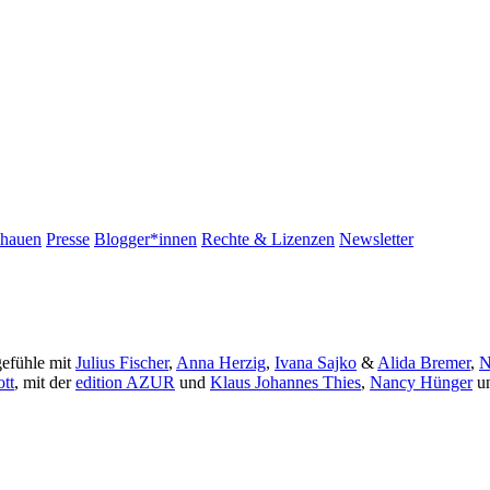
chauen
Presse
Blogger*innen
Rechte & Lizenzen
Newsletter
gefühle mit
Julius Fischer
,
Anna Herzig
,
Ivana Sajko
&
Alida Bremer
,
N
tt
, mit der
edition AZUR
und
Klaus Johannes Thies
,
Nancy Hünger
u