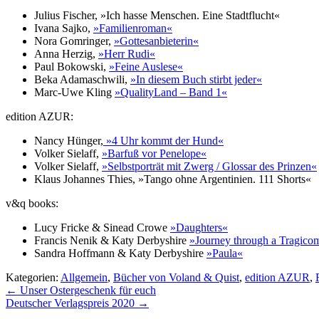
Julius Fischer, »Ich hasse Menschen. Eine Stadtflucht«
Ivana Sajko,
»Familienroman«
Nora Gomringer,
»Gottesanbieterin«
Anna Herzig,
»Herr Rudi«
Paul Bokowski,
»Feine Auslese«
Beka Adamaschwili,
»In diesem Buch stirbt jeder«
Marc-Uwe Kling
»QualityLand – Band 1«
edition AZUR:
Nancy Hünger,
»4 Uhr kommt der Hund«
Volker Sielaff,
»Barfuß vor Penelope«
Volker Sielaff,
»Selbstporträt mit Zwerg / Glossar des Prinzen«
Klaus Johannes Thies, »Tango ohne Argentinien. 111 Shorts«
v&q books:
Lucy Fricke & Sinead Crowe
»Daughters«
Francis Nenik & Katy Derbyshire
»Journey through a Tragico
Sandra Hoffmann & Katy Derbyshire
»Paula«
Kategorien:
Allgemein
,
Bücher von Voland & Quist
,
edition AZUR
,
Beitragsnavigation
←
Unser Ostergeschenk für euch
Deutscher Verlagspreis 2020
→