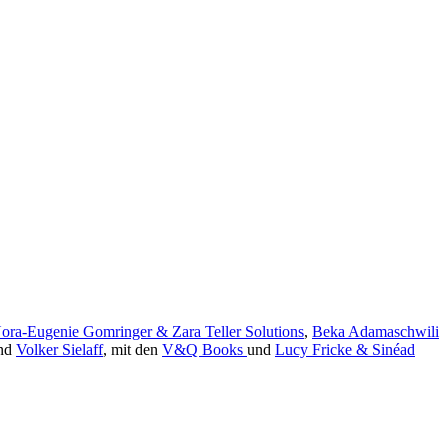
ora-Eugenie Gomringer & Zara Teller Solutions
,
Beka Adamaschwili
nd
Volker Sielaff
, mit den
V&Q Books
und
Lucy Fricke & Sinéad