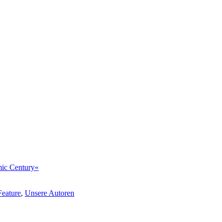
mic Century«
Feature
,
Unsere Autoren