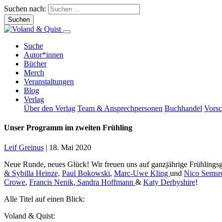
Suchen nach:
Suche
Autor*innen
Bücher
Merch
Veranstaltungen
Blog
Verlag
Über den Verlag
Team & Ansprechpersonen
Buchhandel
Vors
Unser Programm im zweiten Frühling
Leif Greinus
|
18. Mai 2020
Neue Runde, neues Glück! Wir freuen uns auf ganzjährige Frühlings
& Sybilla Heinze,
Paul Bokowski
,
Marc-Uwe Kling
und
Nico Semsro
Crowe
,
Francis Nenik
,
Sandra Hoffmann
&
Katy Derbyshire
!
Alle Titel auf einen Blick:
Voland & Quist: