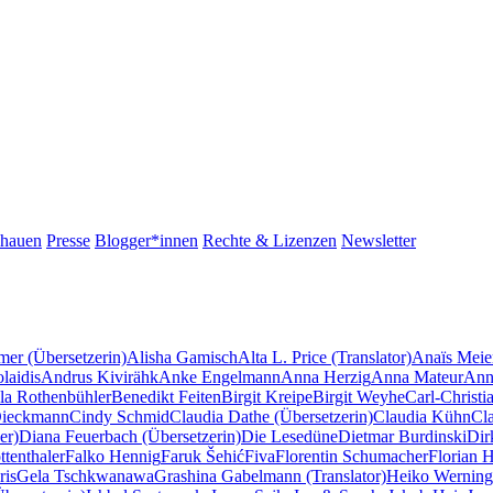
chauen
Presse
Blogger*innen
Rechte & Lizenzen
Newsletter
mer (Übersetzerin)
Alisha Gamisch
Alta L. Price (Translator)
Anaïs Meie
laidis
Andrus Kivirähk
Anke Engelmann
Anna Herzig
Anna Mateur
Ann
la Rothenbühler
Benedikt Feiten
Birgit Kreipe
Birgit Weyhe
Carl-Christi
Dieckmann
Cindy Schmid
Claudia Dathe (Übersetzerin)
Claudia Kühn
Cl
er)
Diana Feuerbach (Übersetzerin)
Die Lesedüne
Dietmar Burdinski
Dir
tenthaler
Falko Hennig
Faruk Šehić
Fiva
Florentin Schumacher
Florian 
ris
Gela Tschkwanawa
Grashina Gabelmann (Translator)
Heiko Werning