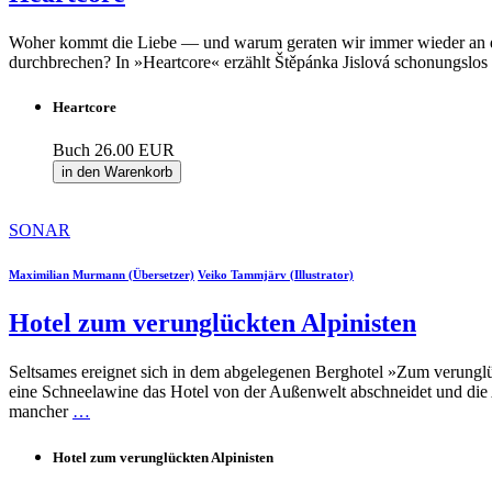
Woher kommt die Liebe — und warum geraten wir immer wieder an die 
durchbrechen? In »Heartcore« erzählt Štěpánka Jislová schonungslos
Heartcore
Buch
26.00 EUR
in den Warenkorb
SONAR
Maximilian Murmann (Übersetzer)
Veiko Tammjärv (Illustrator)
Hotel zum verunglückten Alpinisten
Seltsames ereignet sich in dem abgelegenen Berghotel »Zum verunglück
eine Schneelawine das Hotel von der Außenwelt abschneidet und die Ab
mancher
…
Hotel zum verunglückten Alpinisten