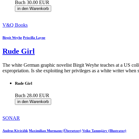
Buch
30.00 EUR
in den Warenkorb
V&Q Books
Birgit Weyhe
Priscilla Layne
Rude Girl
The white German graphic novelist Birgit Weyhe teaches at a US coll
expropriation. Is she exploiting her privileges as a white writer when
Rude Girl
Buch
28.00 EUR
in den Warenkorb
SONAR
Andrus Kivirähk
Maximilian Murmann (Übersetzer)
Veiko Tammjärv (Illustrator)