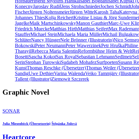
Hofbauer
Ingrid Mylo
Iris Hanika
Isabel Bogdan
Isabel Kupski (
Konecny
Jaroslav Rudiš
Jens Strohschnieder
Jochen Schmidt
Joh
Fischer
Jürgen Noltensmeier
Jürgen Witte
Karosh Taha
Kateryna 
Johannes Thies
Kolja Reichert
Kristine Listau & Jörg Sundermei
Jagelke
Maik Martschinkowsky
Manon Gauthier
Marc-Uwe Kli
Friedrich Muecke
Matthias Hirth
Matthias Seifert
Max Rademan
Stauffer
Michael Stein
Michaela Maria Müller
Michail Bulgakow
Schlüter
Nancy Hünger
Nele Brönner (Illustratorin)
Nico Semsro
Bokowski
Peter Neumann
Peter Wawerzinek
Petr Hruška
Philine
Tharayil
Rebecca Maria Salentin
Reformbühne Heim & Welt
Re
Bosetti
Sascha Kokot
Sax Royal
Sebastian Lehmann
Sedlmeir
Se
Serin
Stephan Turowski
Sudabeh Mohafez
Surfpoeten
Susann Re
Kunst
Thomas Reschke (Übersetzer)
Thomas Weiler (Übersetze
Sandig
Uwe Dethier
Varina Walenda
Veiko Tammjärv (Illustrator
Tallent (Illustrator)
Ziemowit Szczerek
Graphic Novel
SONAR
Julia Miesenböck (Übersetzerin)
Štěpánka Jislová
Heartcore