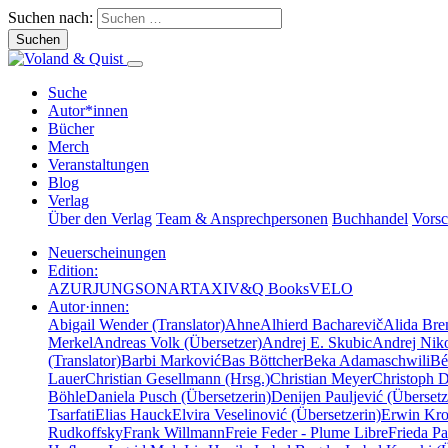
Suchen nach:
Suche
Autor*innen
Bücher
Merch
Veranstaltungen
Blog
Verlag
Über den Verlag
Team & Ansprechpersonen
Buchhandel
Vors
Neuerscheinungen
Edition:
AZUR
JUNG
SONAR
TAXI
V&Q Books
VELO
Autor·innen:
Abigail Wender (Translator)
Ahne
Alhierd Bacharevič
Alida Bre
Merkel
Andreas Volk (Übersetzer)
Andrej E. Skubic
Andrej Niko
(Translator)
Barbi Marković
Bas Böttcher
Beka Adamaschwili
Bé
Lauer
Christian Gesellmann (Hrsg.)
Christian Meyer
Christoph 
Böhle
Daniela Pusch (Übersetzerin)
Denijen Pauljević (Übersetz
Tsarfati
Elias Hauck
Elvira Veselinović (Übersetzerin)
Erwin Krot
Rudkoffsky
Frank Willmann
Freie Feder - Plume Libre
Frieda Pa