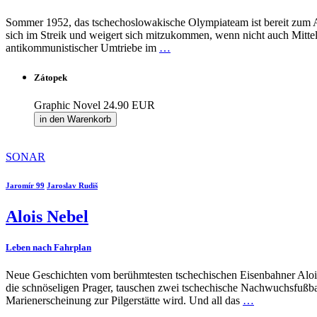
Sommer 1952, das tschechoslowakische Olympiateam ist bereit zum Abf
sich im Streik und weigert sich mitzukommen, wenn nicht auch Mittel
antikommunistischer Umtriebe im
…
Zátopek
Graphic Novel
24.90 EUR
in den Warenkorb
SONAR
Jaromír 99
Jaroslav Rudiš
Alois Nebel
Leben nach Fahrplan
Neue Geschichten vom berühmtesten tschechischen Eisenbahner Alois 
die schnöseligen Prager, tauschen zwei tschechische Nachwuchsfußb
Marienerscheinung zur Pilgerstätte wird. Und all das
…