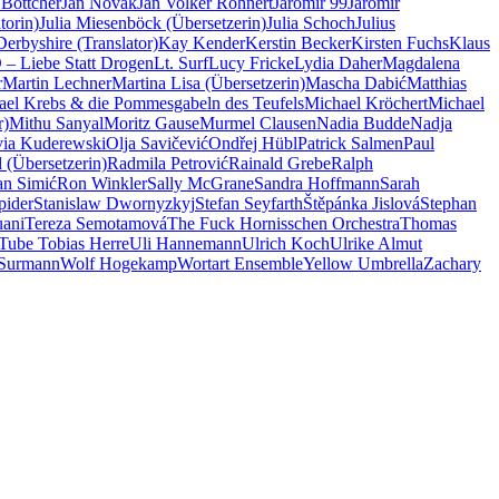
 Böttcher
Jan Novák
Jan Volker Röhnert
Jaromír 99
Jaromir
torin)
Julia Miesenböck (Übersetzerin)
Julia Schoch
Julius
erbyshire (Translator)
Kay Kender
Kerstin Becker
Kirsten Fuchs
Klaus
– Liebe Statt Drogen
Lt. Surf
Lucy Fricke
Lydia Daher
Magdalena
r
Martin Lechner
Martina Lisa (Übersetzerin)
Mascha Dabić
Matthias
ael Krebs & die Pommesgabeln des Teufels
Michael Kröchert
Michael
r)
Mithu Sanyal
Moritz Gause
Murmel Clausen
Nadia Budde
Nadja
via Kuderewski
Olja Savičević
Ondřej Hübl
Patrick Salmen
Paul
 (Übersetzerin)
Radmila Petrović
Rainald Grebe
Ralph
n Simić
Ron Winkler
Sally McGrane
Sandra Hoffmann
Sarah
pider
Stanislaw Dwornyzkyj
Stefan Seyfarth
Štěpánka Jislová
Stephan
uani
Tereza Semotamová
The Fuck Hornisschen Orchestra
Thomas
Tube Tobias Herre
Uli Hannemann
Ulrich Koch
Ulrike Almut
 Surmann
Wolf Hogekamp
Wortart Ensemble
Yellow Umbrella
Zachary