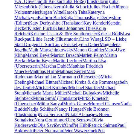
F.A. Oliver
Judith Kuckart
Julia Hoße (Illustratorin)
Julia
Miesenböck (Übersetzerin)
Julia Schoch
Julius Fischer
Jürgen
Noltensmeier
Jürgen Witte
Karosh Taha
Kateryna
Michalizyna
Kathrin Bach
Katja Thomas
Katy Derbyshire
(Editor)
Katy Derbyshire (Translator)
Kay Kender
Kerstin
Becker
Kirsten Fuchs
Klaus Johannes Thies
Kolja
Reichert
Kristine Listau & Jörg Sundermeier
Kriszta Bódis
Lea
Ruckpaul
Lihie Jacob (Illustratorin)
Lino Wirag
LSD – Liebe
Statt Drogen
Lt. Surf
Lucy Fricke
Lydia Daher
Magdalena
Jagelke
Maik Martschinkowsky
Manon Gauthier
Marc-Uwe
Kling
Marcel Beyer
Marion Brasch
Marlen Pelny
Martin
Becker
Martin Beyer
Martin Lechner
Martina Lisa
(Übersetzerin)
Mascha Dabić
Matthias Friedrich
Muecke
Matthias Hirth
Matthias Seifert
Max
Rademann
Maximilian Murmann (Übersetzer)
Micha
Ebeling
Michael Bittner
Michael Krebs & die Pommesgabeln
des Teufels
Michael Kröchert
Michael Stauffer
Michael
Stein
Michaela Maria Müller
Michail Bulgakow
Michelle
Steinbeck
Mima Simić (Translator)
Mirko Kraetsch
(Übersetzer)
Mithu Sanyal
Moritz Gause
Murmel Clausen
Nadia
Budde
Nadja Schlüter
Nancy Hünger
Nele Brönner
(Illustratorin)
Nico Semsrott
Nikita Afanasjew
Noemi
Somalvico
Nora Gomringer
Oleg Senzow
Olivia
Kuderewski
Olja Savičević
Ondřej Hübl
Patrick Salmen
Paul
Bokowski
Peter Neumann
Peter Wawerzinek
Petr