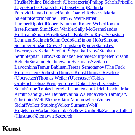
Hruška
Philine Bickhardt (Übersetzerin)
Philipp Scholz
Priscilla
Layne
Rachel Gratzfeld (Übersetzerin)
Radmila
Petrović
Rainald Grebe
Ralph Tharayil
Rebecca Maria
Salentin
Reformbühne Heim & Welt
Reimar
Limmer
Rigoletti
Robert Naumann
Robert Weber
Roman
Israel
Roman Simić
Ron Winkler
Sally McGrane
Sandra
Hoffmann
Sarah Bosetti
Sascha Kokot
Sax Royal
Sebastian
Lehmann
Sedlmeir
Selim Özdoğan
Simon Höfer
Simone
Scharbert
Sinéad Crowe (Translator)
Spider
Stanislaw
Dwornyzkyj
Stefan Seyfarth
Štěpánka Jislová
Stephan
Serin
Stephan Turowski
Sudabeh Mohafez
Surfpoeten
Susann
Rehlein
Susanne Schirdewahn
Sveamaus
Svetlana
Lavochkina
Temur Babluani
Tereza Semotamová
The Fuck
Hornisschen Orchestra
Thomas Kunst
Thomas Reschke
(Übersetzer)
Thomas Weiler (Übersetzer)
Tobias
Grüterich
Tobias Premper
Tomer Dotan-Dreyfus
Torsten
Schulz
Tube Tobias Herre
Uli Hannemann
Ulrich Koch
Ulrike
Almut Sandig
Uwe Dethier
Varina Walenda
Veiko Tammjärv
(Illustrator)
Veit Pätzug
Viktor Martinowitsch
Volker
Sielaff
Volker Strübing
Volker Surmann
Wolf
Hogekamp
Wortart Ensemble
Yellow Umbrella
Zachary Tallent
(Illustrator)
Ziemowit Szczerek
Kunst