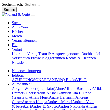
Suchen nach:
Suche
Autor*innen
Bücher
Merch
Veranstaltungen
Blog
Verlag
Über den Verlag
Team & Ansprechpersonen
Buchhandel
Vorschauen
Presse
Blogger*innen
Rechte & Lizenzen
Newsletter
Neuerscheinungen
Edition:
AZUR
JUNG
SONAR
TAXI
V&Q Books
VELO
Autor·innen:
Abigail Wender (Translator)
Ahne
Alhierd Bacharevič
Alida
Bremer (Übersetzerin)
Alisha Gamisch
Alta L. Price
(Translator)
Anaïs Meier
André Herrmann
Andreas
Gläser
Andreas Kampa
Andreas Merkel
Andreas Volk
(Übersetzer)
Andrej E. Skubic
Andrej Nikolaidis
Andrus