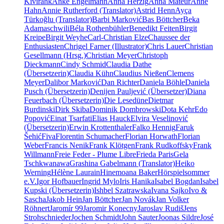
Kivirähk
Anke Engelmann
Anna Herzig
Anna Mateur
Anne
Hahn
Annie Rutherford (Translator)
Astrid Henn
Ayça
Türkoğlu (Translator)
Barbi Marković
Bas Böttcher
Beka
Adamaschwili
Béla Rothenbühler
Benedikt Feiten
Birgit
Kreipe
Birgit Weyhe
Carl-Christian Elze
Chaussee der
Enthusiasten
Chrigel Farner (Illustrator)
Chris Lauer
Christian
Gesellmann (Hrsg.)
Christian Meyer
Christoph
Dieckmann
Cindy Schmid
Claudia Dathe
(Übersetzerin)
Claudia Kühn
Claudius Nießen
Clemens
Meyer
Dalibor Marković
Dan Richter
Daniela Böhle
Daniela
Pusch (Übersetzerin)
Denijen Pauljević (Übersetzer)
Diana
Feuerbach (Übersetzerin)
Die Lesedüne
Dietmar
Burdinski
Dirk Skiba
Dominik Dombrowski
Dota Kehr
Edo
Popović
Einat Tsarfati
Elias Hauck
Elvira Veselinović
(Übersetzerin)
Erwin Krottenthaler
Falko Hennig
Faruk
Šehić
Fiva
Florentin Schumacher
Florian Horwath
Florian
Weber
Francis Nenik
Frank Klötgen
Frank Rudkoffsky
Frank
Willmann
Freie Feder - Plume Libre
Frieda Paris
Gela
Tschkwanawa
Grashina Gabelmann (Translator)
Heiko
Werning
Hélène Laurain
Hinemoana Baker
Hörspielsommer
e.V.
Igor Hofbauer
Ingrid Mylo
Iris Hanika
Isabel Bogdan
Isabel
Kupski (Übersetzerin)
Ishbel Szatrawska
Ivana Sajko
Ivo &
Sascha
Jakob Hein
Jan Böttcher
Jan Novák
Jan Volker
Röhnert
Jaromír 99
Jaromir Konecny
Jaroslav Rudiš
Jens
Strohschnieder
Jochen Schmidt
John Sauter
Joonas Sildre
José